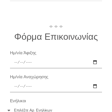
Φόρμα Επικοινωνίας
Ημ/νία Άφιξης
Ημ/νία Αναχώρησης
Ενήλικοι